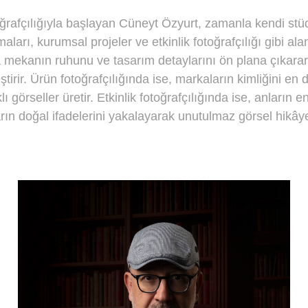
oğrafçılığıyla başlayan Cüneyt Özyurt, zamanla kendi st
maları, kurumsal projeler ve etkinlik fotoğrafçılığı gibi a
a mekanın ruhunu ve tasarım detaylarını ön plana çıkarara
ştirir. Ürün fotoğrafçılığında ise, markaların kimliğini en
lı görseller üretir. Etkinlik fotoğrafçılığında ise, anların e
arın doğal ifadelerini yakalayarak unutulmaz görsel hikây