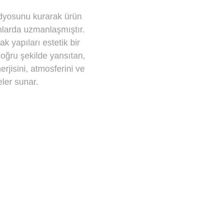
üdyosunu kurarak ürün
lanlarda uzmanlaşmıştır.
k yapıları estetik bir
 doğru şekilde yansıtan,
nerjisini, atmosferini ve
eler sunar.